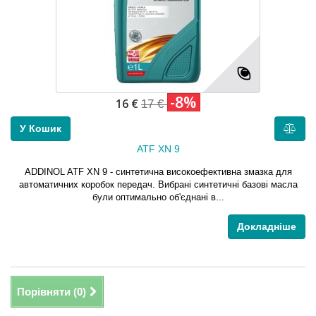
-8%
16 €
17 €
У Кошик
ATF XN 9
ADDINOL ATF XN 9 - синтетична високоефективна змазка для
автоматичних коробок передач. Вибрані синтетичні базові масла
були оптимально об'єднані в...
Докладніше
Порівняти (
0
)