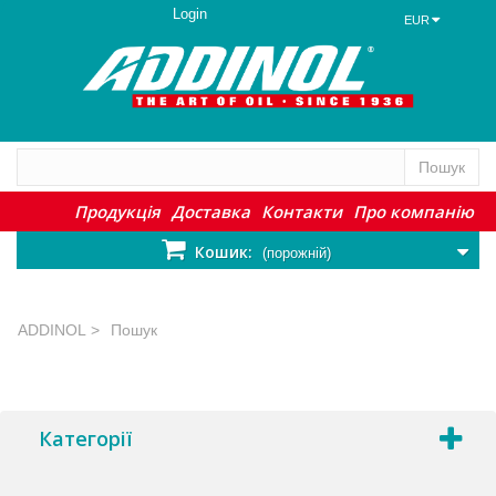
Login
EUR
Пошук
Продукція
Доставка
Контакти
Про компанію
Кошик:
(порожній)
ADDINOL
>
Пошук
Категорії