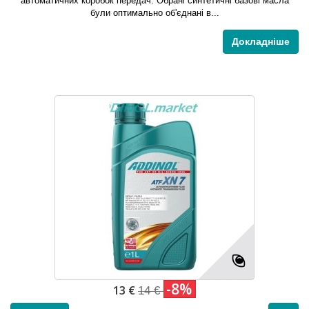
автоматичних коробок передач. Обрані синтетичні базові масла
були оптимально об'єднані в...
Докладніше
-8%
13 €
14 €