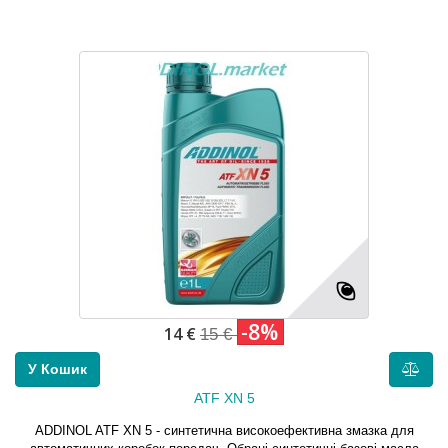
-8%
14 €
15 €
У Кошик
ATF XN 5
ADDINOL ATF XN 5 - синтетична високоефективна змазка для