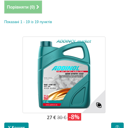
Порівняти (
0
)
Показані 1 - 19 із 19 пунктів
-8%
27 €
30 €
У Кошик