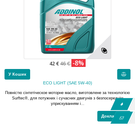
-8%
42 €
46 €
У Кошик
ECO LIGHT (SAE 5W-40)
Повністю cінтетіческое моторне масло, виготовлене за технологією
Surftec®, для потужних і сучасних двигунів з безпосереднім
уприскуванням і...
Докладніше