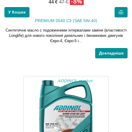
-8%
44 €
47 €
У Кошик
PREMIUM 0540 C3 (SAE 5W-40)
Синтетичне масло c подовженими інтервалами заміни (властивості
Longlife) для нового покоління дизельних і бензинових двигунів
Євро-4, Євро-5 і...
Докладніше