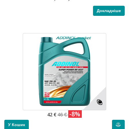
Докладніше
-8%
42 €
46 €
У Кошик