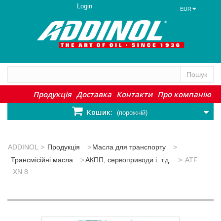
Login
EUR
Пошук
Продукція
Доставка
Контакти
Про компанію
Кошик:
(порожній)
ADDINOL
>
Продукція
>
Масла для транспорту
>
Трансмісійні масла
>
АКПП, сервоприводи і. т.д.
>
ATF
XN 8