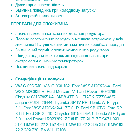
Дуже гарна зносостійкість
Відмінна поведінка при холодному запуску
Антикорозійні властивості
ПЕРЕВАГИ ДЛЯ СПОЖИВАЧА
Захист важко навантажених деталей редуктора
Плавне перемикання передач з меншою затримкою у всіх
звичайних 8-ступінчастих автоматичних коробках передач
Збільшений термін служби компонентів редуктора
Швидка подача всіх точок змащування навіть при
екстремально низьких температурах
Постійний захист від корозії
Специфікації та допуски
VW G 055 540. VW G 060 162. Ford WSS-M2C924-A. Ford
WSS-M2C938-A. Ford Mercon LV. Land Rover LR023288.
Chrysler 68157995AA. BMW ATF 3+. FIAT 9.55550-AV5.
Jaguar 02JDE 26444. Hyundai SP-IV-RR. Honda ATF Type
3.1. Ford WSS-M2C-949-A. ZF 6HP. Ford SP XT-6. Ford SP
XT-8. Ford SP XT-10. Chrysler 68157995AB. Honda ATF Type
3.0. Land Rover LR023289. ZF 8HP. ZF 9HP. ZF S671 090
312. BMW 83 22 2 152 426. BMW 83 22 2 305 397. BMW 83
22 2 289 720. BMW L 12108