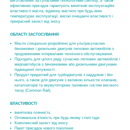
виготовлених за сучасними технологіями синтезу, а також
ефективних присадок гарантують виняткові експлуатаційні
властивості масла, відмінну мастило при будь-яких
температурах експлуатації, високі очищаючі властивості і
прекрасний захист від зносу.
ОБЛАСТІ ЗАСТОСУВАННЯ
Масло спеціально розроблено для ультрасучасних
бензинових і дизельних двигунів легкових автомобілів з
продовженими інтервалами технічного обслуговування.
Підходить для цілого ряду сучасних легкових автомобілів і
мікроавтобусів з бензиновими або дизельними двигунами
підвищеної потужності.
Продукт придатний для турбодвигунів з наддувом і без
нього, а також для двигунів з великою кількістю клапанів,
каталізаторів та акумуляторних паливних систем високого
тиску (Common Rail).
ВЛАСТИВОСТІ
виняткова плинність
Оптимальна в'язкість при будь-якому стилі їзди
Комплексний захист від зносу
Пакет присадок нового покоління