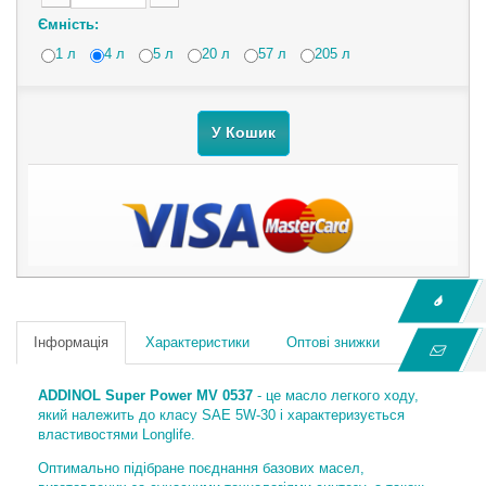
Ємність:
1 л
4 л
5 л
20 л
57 л
205 л
У Кошик
Інформація
Характеристики
Оптові знижки
ADDINOL Super Power MV 0537
- це масло легкого ходу,
який належить до класу SAE 5W-30 і характеризується
властивостями Longlife.
Оптимально підібране поєднання базових масел,