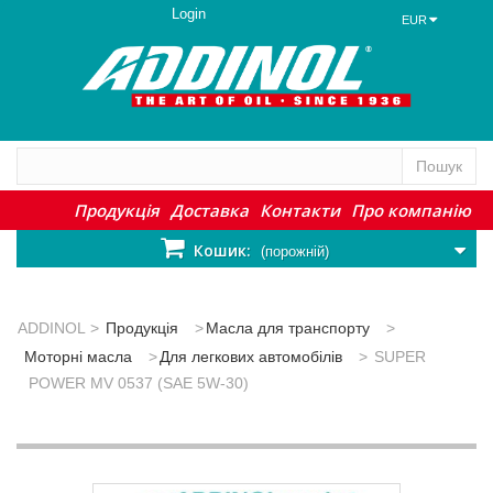
Login
EUR
Пошук
Продукція
Доставка
Контакти
Про компанію
Кошик:
(порожній)
ADDINOL
>
Продукція
>
Масла для транспорту
>
Моторні масла
>
Для легкових автомобілів
>
SUPER
POWER MV 0537 (SAE 5W-30)