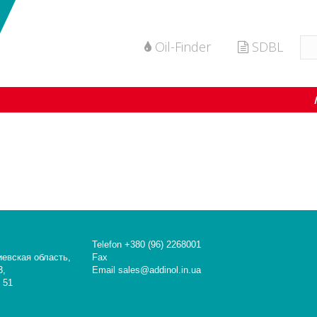
Oil-Finder
SDBL
Telefon +380 (96) 2268001
иевская область,
Fax
3,
Email sales@addinol.in.ua
 51