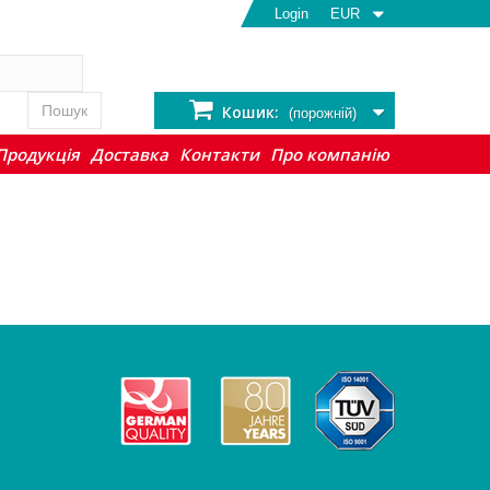
Login
EUR
Пошук
Кошик:
(порожній)
Продукція
Доставка
Контакти
Про компанію