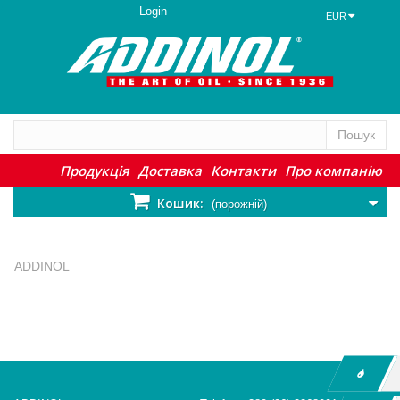
Login
EUR
Пошук
Продукція
Доставка
Контакти
Про компанію
Кошик:
(порожній)
ADDINOL