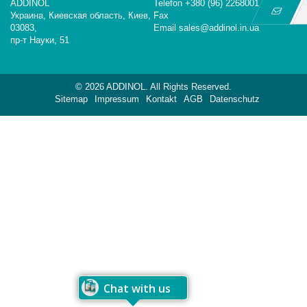
ADDINOL
Telefon +380 (96) 2268001
Украина, Киевская область, Киев,
Fax
03083,
Email sales@addinol.in.ua
пр-т Науки, 51
© 2026 ADDINOL. All Rights Reserved.
Sitemap
Impressum
Kontakt
AGB
Datenschutz
Chat with us